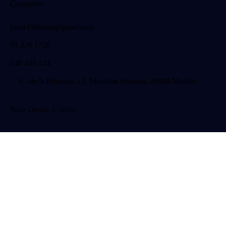
Contacto
prinz13dental@gmail.com
91 326 1728
648 149 424
C. de la Princesa, 13, Moncloa Aravaca, 28008 Madrid
Prinz Dental
© 2026.