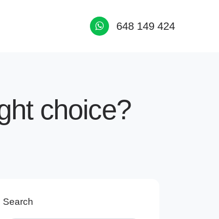
648 149 424
ight choice?
Search