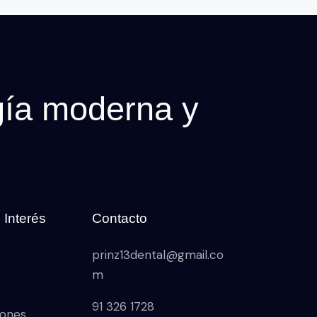
gía moderna y
 Interés
Contacto
prinz13dental@gmail.co
m
91 326 1728
iones