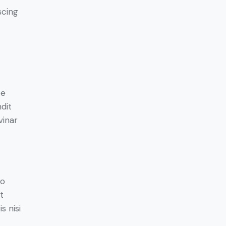
scing
e
ce
ndit
vinar
do
t
s nisi