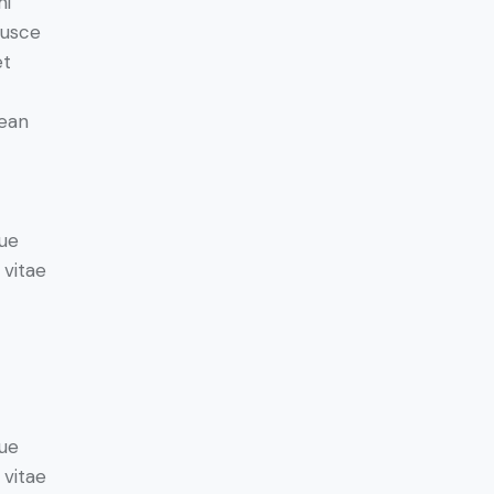
mi
Fusce
et
nean
ue
 vitae
ue
 vitae