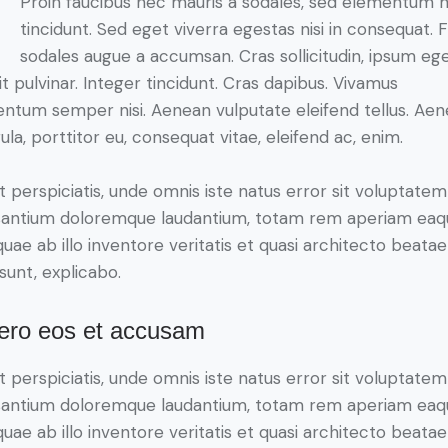
Proin faucibus nec mauris a sodales, sed elementum 
tincidunt. Sed eget viverra egestas nisi in consequat. 
sodales augue a accumsan. Cras sollicitudin, ipsum eg
it pulvinar. Integer tincidunt. Cras dapibus. Vivamus
ntum semper nisi. Aenean vulputate eleifend tellus. Ae
gula, porttitor eu, consequat vitae, eleifend ac, enim.
t perspiciatis, unde omnis iste natus error sit voluptatem
antium doloremque laudantium, totam rem aperiam eaq
 quae ab illo inventore veritatis et quasi architecto beatae
 sunt, explicabo.
vero eos et accusam
t perspiciatis, unde omnis iste natus error sit voluptatem
antium doloremque laudantium, totam rem aperiam eaq
 quae ab illo inventore veritatis et quasi architecto beatae