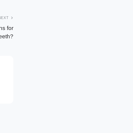
NEXT
ns for
eeth?