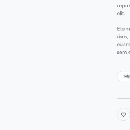
repre
elit.
Etiam
risus
euism
sem e
Hel