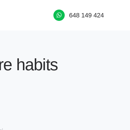
648 149 424
re habits