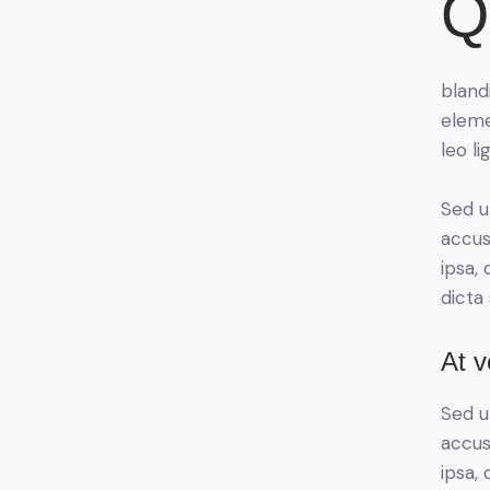
Q
bland
eleme
leo li
Sed u
accus
ipsa,
dicta
At 
Sed u
accus
ipsa,