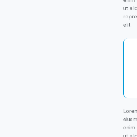
enim 
ut al
repre
elit.
Lorem
eiusm
enim 
ut al