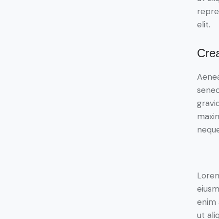
repre
elit.
Crea
Aenea
senec
gravid
maxim
neque
Lorem
eiusm
enim 
ut al