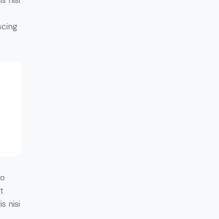
s nisi
scing
do
t
s nisi