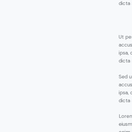
dicta 
Ut pe
accus
ipsa,
dicta
Sed u
accus
ipsa,
dicta
Lorem
eiusm