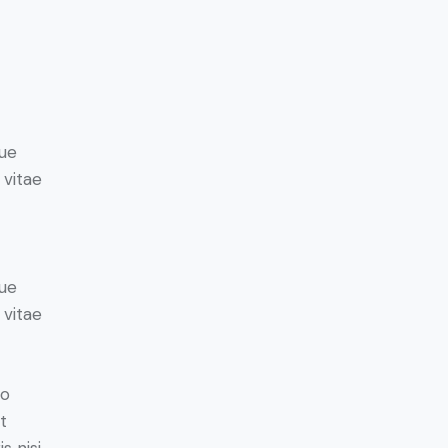
ue
 vitae
ue
 vitae
do
t